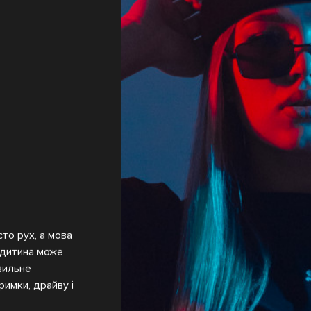
то рух, а мова
а дитина може
вильне
имки, драйву і