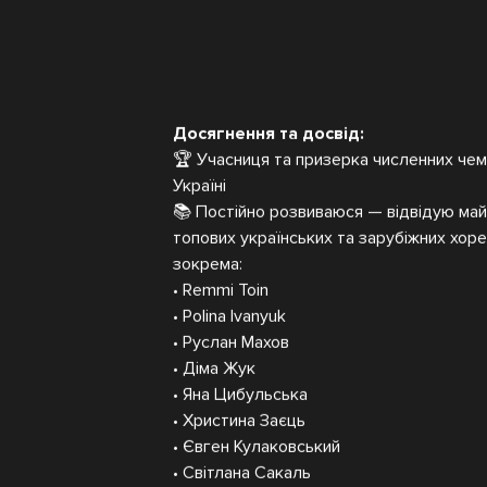
Досягнення та досвід:
🏆 Учасниця та призерка численних чемп
Україні
📚 Постійно розвиваюся — відвідую ма
топових українських та зарубіжних хоре
зокрема:
• Remmi Toin
• Polina Ivanyuk
• Руслан Махов
• Діма Жук
• Яна Цибульська
• Христина Заєць
• Євген Кулаковський
• Світлана Сакаль