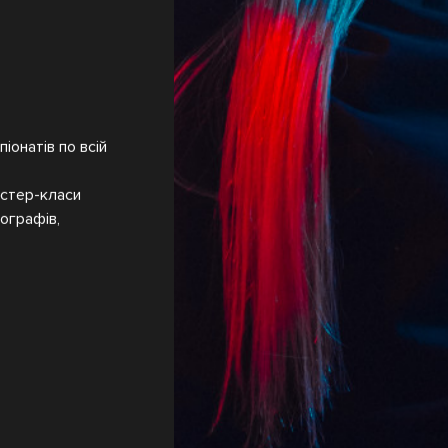
іонатів по всій
йстер-класи
ографів,