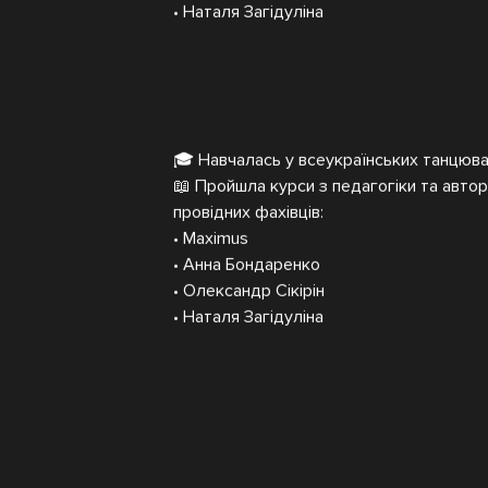
• Наталя Загідуліна
🎓 Навчалась у всеукраїнських танцюв
📖 Пройшла курси з педагогіки та автор
провідних фахівців:
• Maximus
• Анна Бондаренко
• Олександр Сікірін
• Наталя Загідуліна